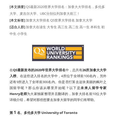
[本文摘要]
QS最新2020世界大学排名：加拿大大学排名，多伦多
大学、麦吉尔大学、UBC分别位列加拿大前三！
[本文标签]
加拿大大学排名 QS世界大学排名 加拿大大学
[适合人群]
加拿大在读生
大专生
高三生
高二生
高一生
本科生
初
中生
小学生
在
QS
最新发布的2020年世界大学排名
中，总共有
26所加拿大大学
入榜
。在这些进入排名的大学中，4所位于全球前100名内，另外
还有9所进入了全球前300名内。你是否打算去这块美丽的枫叶之
国留学呢？那么你该从哪里开始呢？以下是
未来人留学专家
Henry老师
为大家独家整理并且翻译的，加拿大排名前10位大学
详细介绍，希望对那些想要去加拿大留学的同学们有帮助。
1
第
名、多伦多大学
University of Toronto