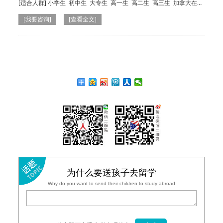
士申请 加拿大留学移民
[适合人群]
小学生
初中生
大专生
高一生
高二生
高三生
加拿大在读
生
本科生
小学生
初中生
本科生
高一生
[我要咨询]
[查看全文]
为什么要送孩子去留学
Why do you want to send their children to study abroad